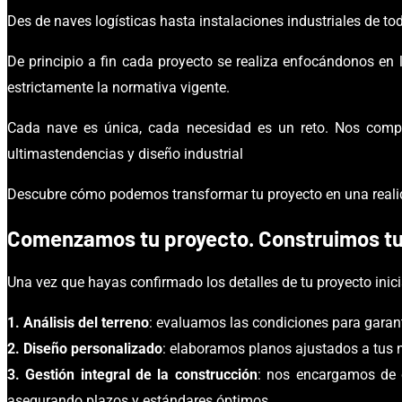
Des de naves logísticas hasta instalaciones industriales de to
De principio a fin cada proyecto se
realiza
enfocándonos en la
estrictamente la normativa vigente.
Cada nave
es
única, cada necesidad es un reto. Nos comp
ultimas
tendencias y diseño industrial
Descubre cómo podemos transformar tu proyecto en una realidad
Comenzamos
tu
proyecto
.
Construimos tu
Una vez que hayas confirmado los detalles de tu proyecto inic
1.
Análisis del terreno
:
evaluamos las condiciones para garant
2.
Diseño personalizado
:
elaboramos planos ajustados a tus n
3.
Gestión integral de la construcción
:
nos encargamos de co
asegurando plazos y estándares óptimos.