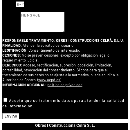
E-MAIL
MENSAJE
RESPONSABLE TRATAMIENTO: OBRES I CONSTRUCCIONS CELRÀ, S.L.U.
FINALIDAD
: Atender la solicitud del usuario.
LEGITIMACIÓN
: Consentimiento del interesado.
CESIONES
: No se prevén cesiones, excepto por obligación legal o
requerimiento judicial.
DERECHOS
: Acceso, rectificación, supresión, oposición, limitación,
portabilidad, revocación del consentimiento. Si considera que el
tratamiento de sus datos no se ajusta a la normativa, puede acudir a la
Autoridad de Control (
www.aepd.es
).
INFORMACIÓN ADICIONAL
:
política de privacidad
ACEPTAR CONDICIONES
Acepto que se traten mis datos para atender la solicitud
de información.
ENVIAR
Obres I Construccions Celrá S. L.