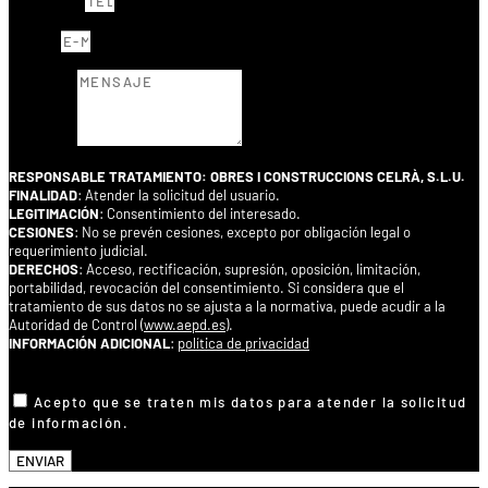
TELÉFONO
E-MAIL
MENSAJE
RESPONSABLE TRATAMIENTO: OBRES I CONSTRUCCIONS CELRÀ, S.L.U.
FINALIDAD
: Atender la solicitud del usuario.
LEGITIMACIÓN
: Consentimiento del interesado.
CESIONES
: No se prevén cesiones, excepto por obligación legal o
requerimiento judicial.
DERECHOS
: Acceso, rectificación, supresión, oposición, limitación,
portabilidad, revocación del consentimiento. Si considera que el
tratamiento de sus datos no se ajusta a la normativa, puede acudir a la
Autoridad de Control (
www.aepd.es
).
INFORMACIÓN ADICIONAL
:
política de privacidad
ACEPTAR CONDICIONES
Acepto que se traten mis datos para atender la solicitud
de información.
ENVIAR