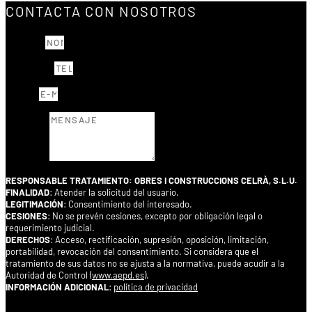
CONTACTA CON NOSOTROS
NOMBRE
TELÉFONO
E-MAIL
MENSAJE
RESPONSABLE TRATAMIENTO: OBRES I CONSTRUCCIONS CELRÀ, S.L.U.
FINALIDAD
: Atender la solicitud del usuario.
LEGITIMACIÓN
: Consentimiento del interesado.
CESIONES
: No se prevén cesiones, excepto por obligación legal o
requerimiento judicial.
DERECHOS
: Acceso, rectificación, supresión, oposición, limitación,
portabilidad, revocación del consentimiento. Si considera que el
tratamiento de sus datos no se ajusta a la normativa, puede acudir a la
Autoridad de Control (
www.aepd.es
).
INFORMACIÓN ADICIONAL
:
política de privacidad
ACEPTAR CONDICIONES