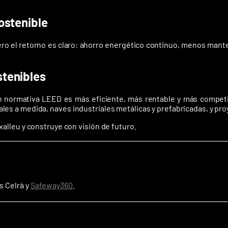
sostenible
Pero el retorno es claro: ahorro energético continuo, menos manten
stenibles
on normativa LEED es más eficiente, más rentable y más competi
les a medida, naves industriales metálicas y prefabricadas, y pro
xalleu y construye con visión de futuro.
s Celrà y
Safeway360
.