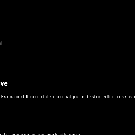
l
rve
s una certificación internacional que mide si un edificio es sos
tra compromiso real con la eficiencia.