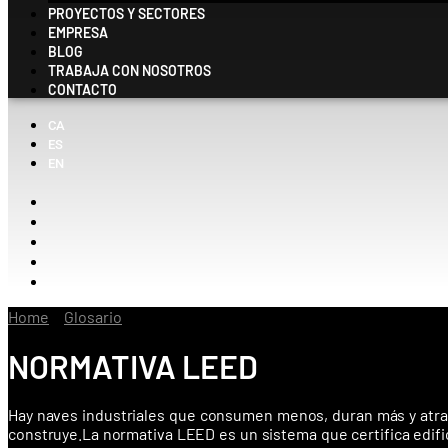
PROYECTOS Y SECTORES
EMPRESA
BLOG
TRABAJA CON NOSOTROS
CONTACTO
CA
ES
EN
Home
»
Glosario
»
Normativa LEED
NORMATIVA LEED
Hay naves industriales que consumen menos, duran más y atraen
construye.La normativa LEED es un sistema que certifica edific